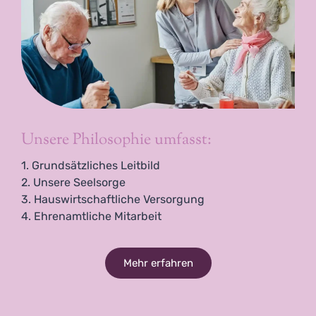
A
U
S
F
O
R
D
E
R
U
Unsere Philosophie umfasst:
N
G
1. Grundsätzliches Leitbild
E
2. Unsere Seelsorge
N
3. Hauswirtschaftliche Versorgung
M
E
4. Ehrenamtliche Mitarbeit
I
S
T
Mehr erfahren
E
R
N