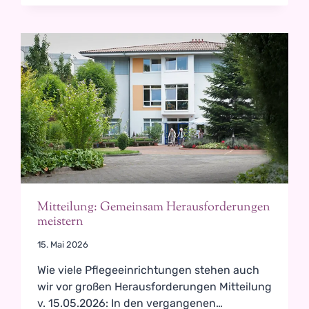
R
E
N
A
M
T
B
E
W
E
G
T
M
E
N
S
Mitteilung: Gemeinsam Herausforderungen
C
meistern
H
E
15. Mai 2026
N
–
Wie viele Pflegeeinrichtungen stehen auch
U
wir vor großen Herausforderungen Mitteilung
N
v. 15.05.2026: In den vergangenen…
D