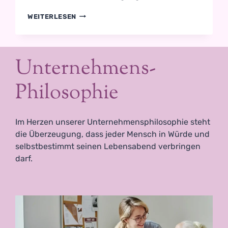
G
M
WEITERLESEN
I
I
B
T
T
T
Z
E
U
Unternehmens-
I
K
L
U
U
Philosophie
N
N
F
G
T
:
Im Herzen unserer Unternehmensphilosophie steht
G
E
die Überzeugung, dass jeder Mensch in Würde und
M
selbstbestimmt seinen Lebensabend verbringen
E
darf.
I
N
S
A
M
H
E
R